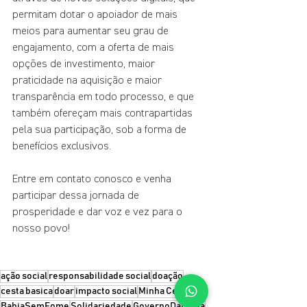
permitam dotar o apoiador de mais 
meios para aumentar seu grau de 
engajamento, com a oferta de mais 
opções de investimento, maior 
praticidade na aquisição e maior 
transparência em todo processo, e que 
também ofereçam mais contrapartidas 
pela sua participação, sob a forma de 
benefícios exclusivos.
Entre em contato conosco e venha 
participar dessa jornada de 
prosperidade e dar voz e vez para o 
nosso povo!
ação social
responsabilidade social
doação
cesta basica
doar
impacto social
Minha Cesta
BahiaSemFome
Solidariedade
GovernoDaBahia