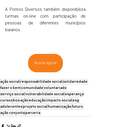
A Pontos Diversos também disponibiliza 
turmas on-line com participação de 
pessoas de diferentes municípios 
baianos.
Assine agora!
ação social
responsabilidade social
solidariedade
fazer o bem
comunidade
voluntariado
serviço social
vulnerabilidade social
esperança
cursos
boa ação
educação
impacto social
esg
adolecentes
projeto social
humanização
futuro
ação conjunta
parceria