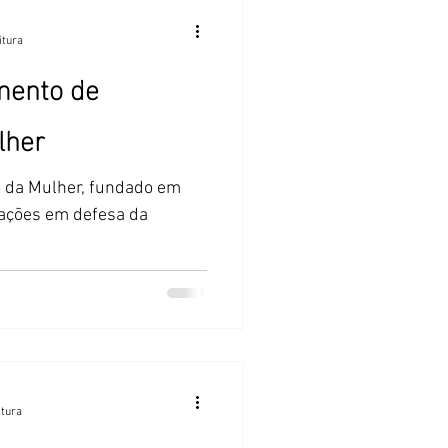
itura
mento de
lher
 da Mulher, fundado em
ações em defesa da
itura