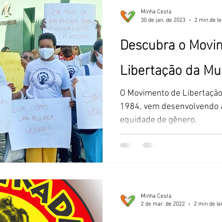
Minha Cesta
30 de jan. de 2023
2 min de le
Descubra o Movi
Libertação da Mu
O Movimento de Libertação
1984, vem desenvolvendo 
equidade de gênero.
Minha Cesta
2 de mar. de 2022
2 min de le