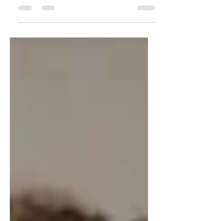
manhã da última quinta-feira (07) de
dezembro de 2023 na Casa Vale do
Dendê.