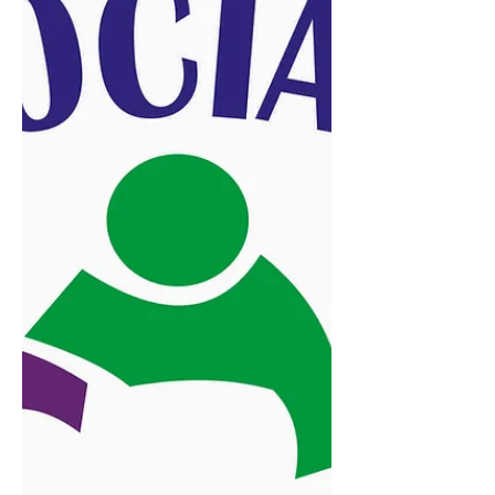
Associação do Clube de Mães Criança
Esperança de Santo Inácio, entidade
filantrópica, sem fins lucrativos
fundada em 11 de outubro de 1998.